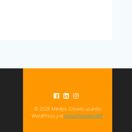
© 2026 Mediya. Creado usando
WordPress y el
tema EmpowerWP
.