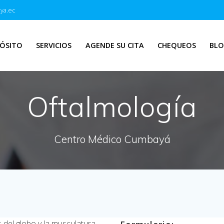
ya.ec
ÓSITO
SERVICIOS
AGENDE SU CITA
CHEQUEOS
BL
Oftalmología
Centro Médico Cumbayá
s del globo y la musculatura