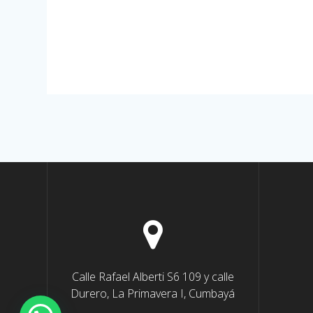
Calle Rafael Alberti S6 109 y calle
Durero, La Primavera I, Cumbayá