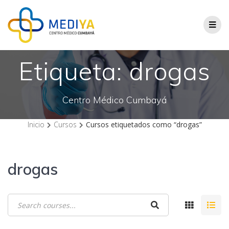
Saltar
al
contenido
Etiqueta:
drogas
Centro Médico Cumbayá
Inicio
Cursos
Cursos etiquetados como “drogas”
drogas