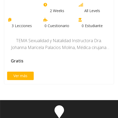
2 Weeks
All Levels
3
Lecciones
0
Cuestionario
0
Estudiante
TEMA Sexualidad y Natalidad Instructora Dra.
Johanna Maricela Palacios Molina, Médica cirujana,
Especialista en Ginecología…
Gratis
Ver más