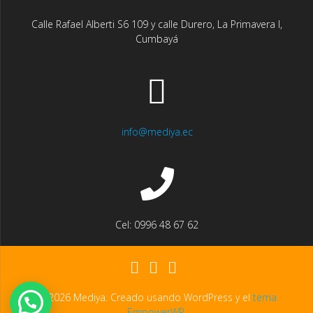
Calle Rafael Alberti S6 109 y calle Durero, La Primavera I,
Cumbayá
info@mediya.ec
Cel: 0996 48 67 62
© 2026 Mediya. Creado usando WordPress y el
tema
EmpowerWP
.