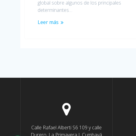
global sobre algunos de los principales
determinantes…
Leer más
Calle Rafael Alberti S6 109 y calle
Durero, La Primavera I, Cumbayá