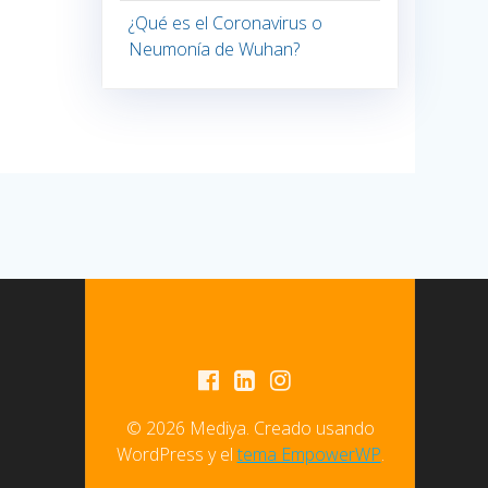
¿Qué es el Coronavirus o
Neumonía de Wuhan?
© 2026 Mediya. Creado usando
WordPress y el
tema EmpowerWP
.