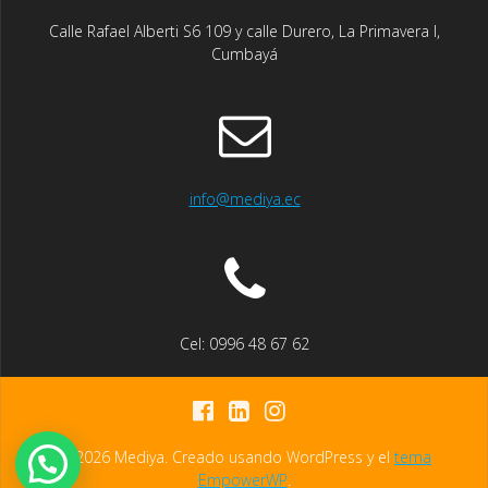
Calle Rafael Alberti S6 109 y calle Durero, La Primavera I,
Cumbayá
info@mediya.ec
Cel: 0996 48 67 62
© 2026 Mediya. Creado usando WordPress y el
tema
EmpowerWP
.